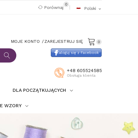
0
Porównaj
Polski
expand_more
MOJE KONTO
ZAREJESTRUJ SIĘ
0
Zaloguj się z Facebook
+48 605524585
Obsługa klienta
DLA POCZĄTKUJĄCYCH
IE WZORY