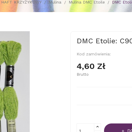
HAFT KRZYŻYKOWY
Mulina
Mulina DMC Etoile
DMC Etoli
DMC Etolie: C9
Kod zamówienia:
4,60 Zł
Brutto
D