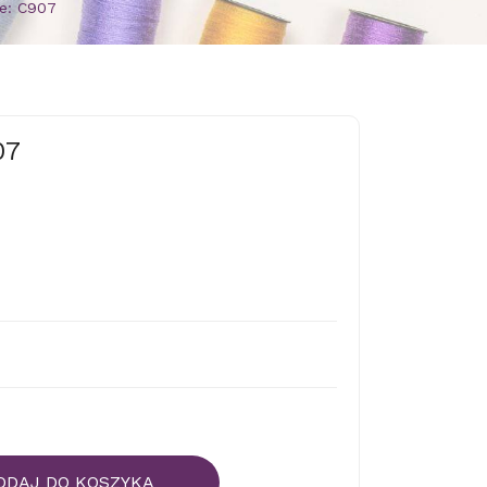
e: C907
07
ODAJ DO KOSZYKA