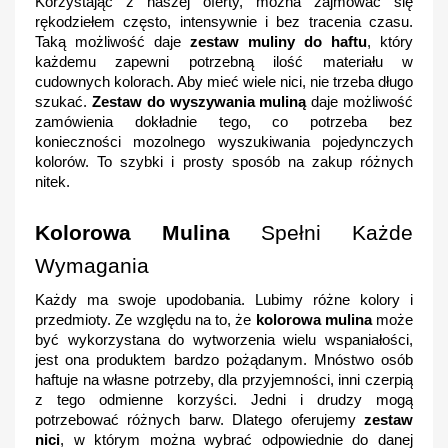
Korzystając z naszej oferty, można zajmować się 
rękodziełem często, intensywnie i bez tracenia czasu. 
Taką możliwość daje 
zestaw muliny do haftu
, który 
każdemu zapewni potrzebną ilość materiału w 
cudownych kolorach. Aby mieć wiele nici, nie trzeba długo 
szukać. 
Zestaw do wyszywania muliną
 daje możliwość 
zamówienia dokładnie tego, co potrzeba bez 
konieczności mozolnego wyszukiwania pojedynczych 
kolorów. To szybki i prosty sposób na zakup różnych 
nitek.
Kolorowa Mulina
 Spełni Każde 
Wymagania
Każdy ma swoje upodobania. Lubimy różne kolory i 
przedmioty. Ze względu na to, że 
kolorowa mulina
 może 
być wykorzystana do wytworzenia wielu wspaniałości, 
jest ona produktem bardzo pożądanym. Mnóstwo osób 
haftuje na własne potrzeby, dla przyjemności, inni czerpią 
z tego odmienne korzyści. Jedni i drudzy mogą 
potrzebować różnych barw. Dlatego oferujemy 
zestaw 
nici
, w którym można wybrać odpowiednie do danej 