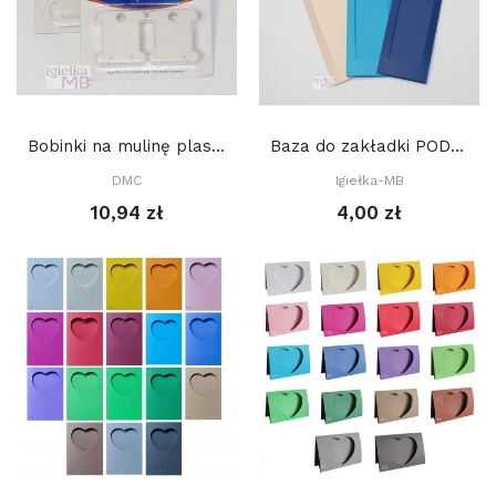
Bobinki na mulinę plastikowe 28 szt, DMC
Baza do zakładki PODWÓJNA (7 x 21 cm) z prostym...
DMC
Igiełka-MB
10,94 zł
4,00 zł