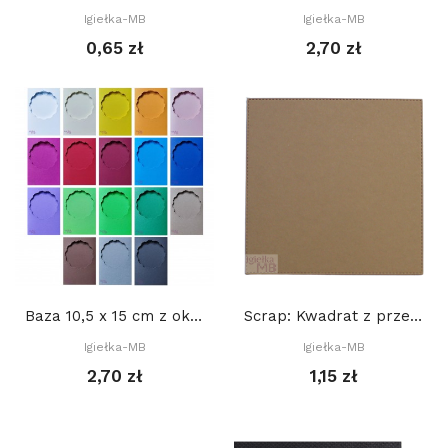
Igiełka-MB
Igiełka-MB
0,65 zł
2,70 zł
Baza 10,5 x 15 cm z okienkiem KOŁO DEKORACYJNE...
Scrap: Kwadrat z przeszyciami 14,2 x 14,2 cm,...
Igiełka-MB
Igiełka-MB
2,70 zł
1,15 zł