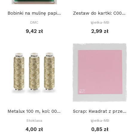
Bobinki na mulinę papierowe, DMC, 56 szt
Zestaw do kartki: C001 S10a, Baza 15x15 cm:...
DMC
Igiełka-MB
9,42 zł
2,99 zł
Metalux 100 m, kol: 001 ZŁOTY JASNY
Scrap: Kwadrat z przeszyciami 12,2 x 12,2 cm
Stoklasa
Igiełka-MB
4,00 zł
0,85 zł