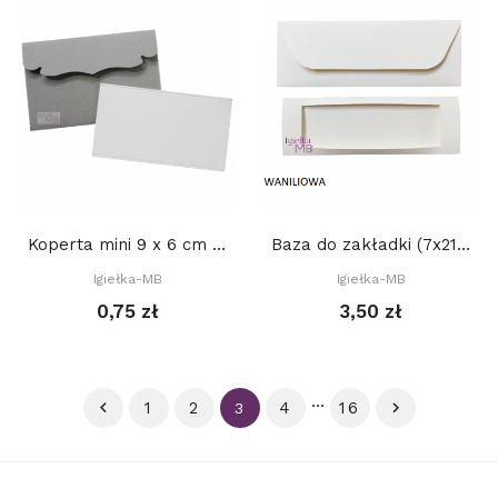
Koperta mini 9 x 6 cm - SZARA + BIAŁY bilecik
Baza do zakładki (7x21cm) z PROSTYM okienkiem...
Igiełka-MB
Igiełka-MB
0,75 zł
3,50 zł
…

1
2
4
16

3