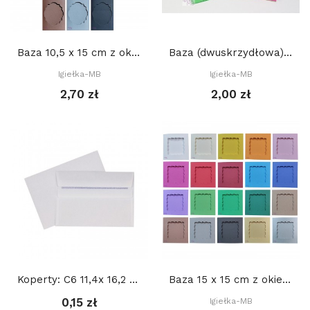
Baza 10,5 x 15 cm z okienkiem PROSTOKĄT...
Baza (dwuskrzydłowa) 15x21cm
Igiełka-MB
Igiełka-MB
2,70 zł
2,00 zł
Koperty: C6 11,4x 16,2 cm
Baza 15 x 15 cm z okienkiem KWADRAT DEKORACYJNY...
0,15 zł
Igiełka-MB