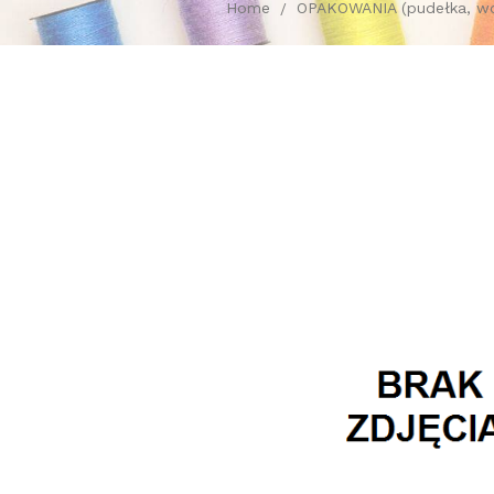
Home
OPAKOWANIA (pudełka, wor