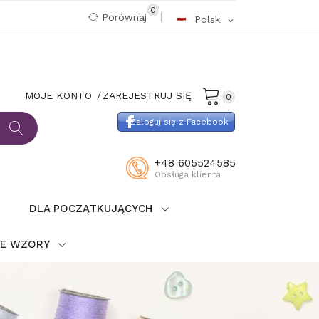
0
Porównaj
Polski
expand_more
MOJE KONTO
ZAREJESTRUJ SIĘ
0
Zaloguj się z Facebook
+48 605524585
Obsługa klienta
DLA POCZĄTKUJĄCYCH
IE WZORY