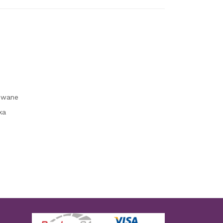
owane
ka