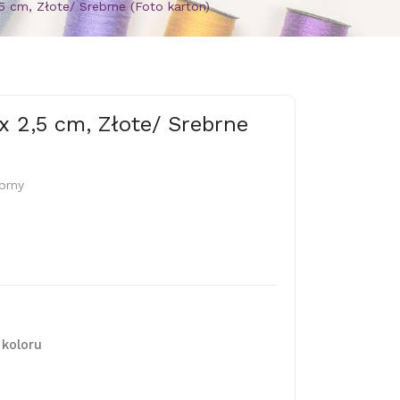
,5 cm, Złote/ Srebrne (Foto karton)
x 2,5 cm, Złote/ Srebrne
brny
z
koloru