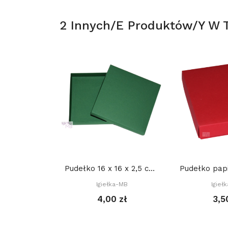
2 Innych/e Produktów/y W Te
Pudełko 16 x 16 x 2,5 cm (brystol)
Igiełka-MB
Igieł
4,00 zł
3,5