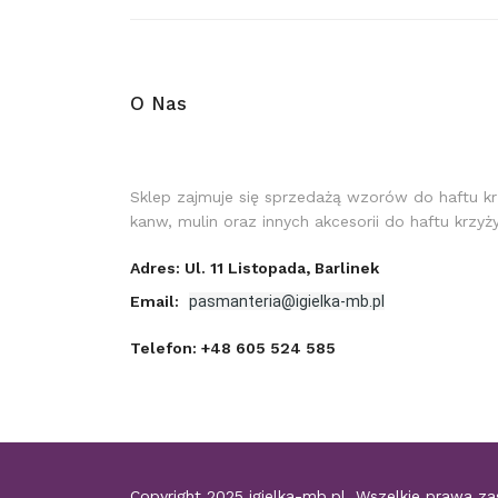
O Nas
Sklep zajmuje się sprzedażą wzorów do haftu k
kanw, mulin oraz innych akcesorii do haftu krzy
Adres: Ul. 11 Listopada, Barlinek
Email:
pasmanteria@igielka-mb.pl
Telefon:
+48 605 524 585
Copyright 2025
igielka-mb.pl
. Wszelkie prawa za