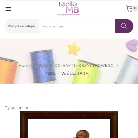

0
Home
WZORY DO HAFTU KRZYŻYKOWEGO
1323. - Wróżka (PDF)
Tylko online