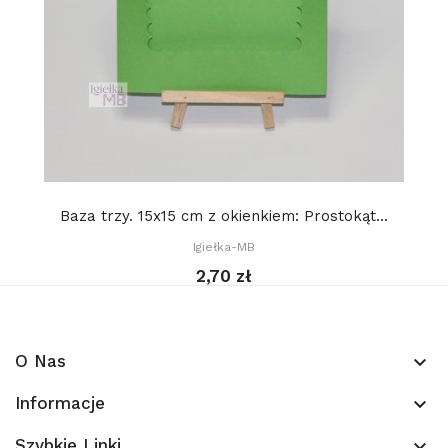
Baza trzy. 15x15 cm z okienkiem: Prostokąt...
Igiełka-MB
2,70 zł
O Nas
keyboard_arrow_down
Informacje
keyboard_arrow_down
Szybkie Linki
keyboard_arrow_down