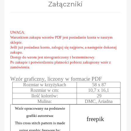
Załączniki
UWAGA:
Warunkiem zakupu wzorów PDF jest posiadanie konta w naszym
sklepie.
Jeśli już posiadasz konto, zaloguj się najpierw, a następnie dokonaj
zakupu.
Dostęp do wzoru jest nieograniczony i bezterminowy.
Po zakupie i potwierdzeniu płatności pobierz zakupiony wzór z
zamówienia.
Wzór graficzny, liczony w formacie PDF
Rozmiar w krzyżykach
58 x 87
Rozmiar w cm:
10,7 x 16,1
Ilość kolorów:
29
Mulina:
DMC, Ariadna
Wzór opracowany na podstawie
grafiki autorstwa:
freepik
This cross stitch pattern is made
using graphic freeware by: