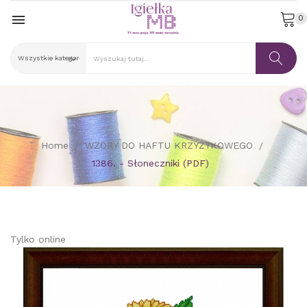

0
Home
WZORY DO HAFTU KRZYŻYKOWEGO
1386. - Słoneczniki (PDF)
Tylko online