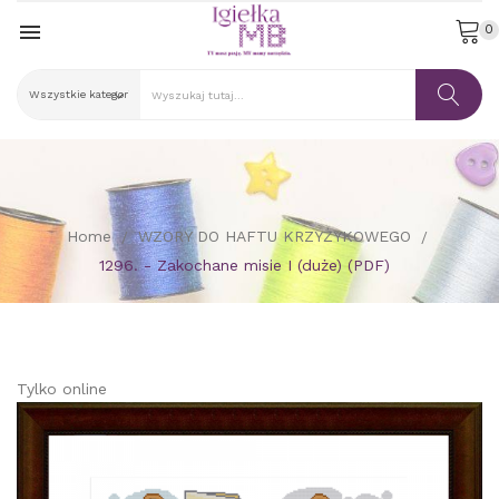

0
Home
WZORY DO HAFTU KRZYŻYKOWEGO
1296. - Zakochane misie I (duże) (PDF)
Tylko online