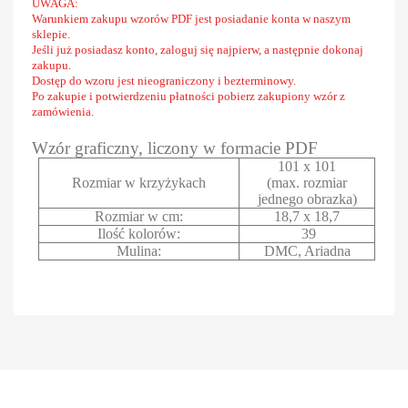
UWAGA:
Warunkiem zakupu wzorów PDF jest posiadanie konta w naszym
sklepie.
Jeśli już posiadasz konto, zaloguj się najpierw, a następnie dokonaj
zakupu.
Dostęp do wzoru jest nieograniczony i bezterminowy.
Po zakupie i potwierdzeniu płatności pobierz zakupiony wzór z
zamówienia.
Wzór graficzny, liczony w formacie PDF
101 x 101
Rozmiar w krzyżykach
(max. rozmiar
jednego obrazka)
Rozmiar w cm:
18,7 x 18,7
Ilość kolorów:
39
Mulina:
DMC, Ariadna