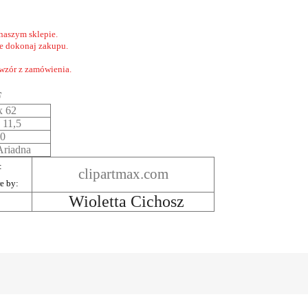
naszym sklepie.
nie dokonaj zakupu.
 wzór z zamówienia.
F
x 62
 11,5
0
riadna
:
clipartmax.com
re by:
Wioletta Cichosz