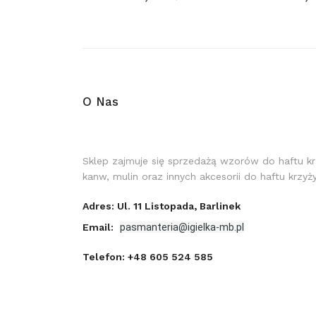
O Nas
Sklep zajmuje się sprzedażą wzorów do haftu k
kanw, mulin oraz innych akcesorii do haftu krzy
Adres: Ul. 11 Listopada, Barlinek
Email:
pasmanteria@igielka-mb.pl
Telefon:
+48 605 524 585