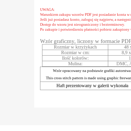
UWAGA:
Warunkiem zakupu wzorów PDF jest posiadanie konta w 
Jeśli już posiadasz konto, zaloguj się najpierw, a następ
Dostęp do wzoru jest nieograniczony i bezterminowy.
Po zakupie i potwierdzeniu płatności pobierz zakupiony
Wzór graficzny, liczony w formacie PD
Rozmiar w krzyżykach
48 
Rozmiar w cm:
8,9 x
Ilość kolorów:
1
Mulina:
DMC, A
Wzór opracowany na podstawie grafiki autorstwa
This cross stitch pattern is made using graphic freewa
Haft prezentowany w galerii wykonała