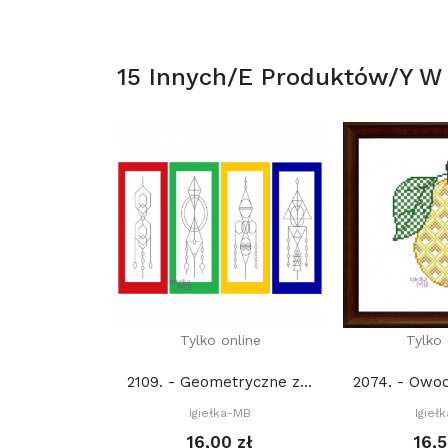
15 Innych/e Produktów/y W T
Tylko online
Tylko 
2109. - Geometryczne zakładki 1. (PDF)
Igiełka-MB
Igieł
16,00 zł
16,5