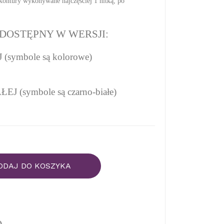
kontury wykonywane najczęściej 1 nitką, po
DOSTĘPNY W WERSJI:
symbole są kolorowe)
 (symbole są czarno-białe)
ODAJ DO KOSZYKA