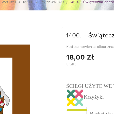
WZORY DO HAFTU KRZYŻYKOWEGO
1400. - Świąteczna chatk
1400. - Świątec
Kod zamówienia:
clipartma
18,00 Zł
Brutto
ŚCIEGI UŻYTE WE
Krzyżyki
Backstich