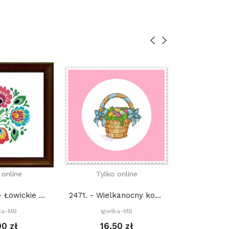
 online
Tylko online
1158. - Folk - Łowickie kwiaty (PDF)
2471. - Wielkanocny koszyczek (PDF)
Igie
łka-MB
Igiełka-MB
10,
00 zł
16,50 zł