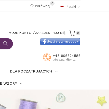
0
Porównaj
Polski
expand_more
MOJE KONTO
ZAREJESTRUJ SIĘ
0
Zaloguj się z Facebook
+48 605524585
Obsługa klienta
DLA POCZĄTKUJĄCYCH
IE WZORY