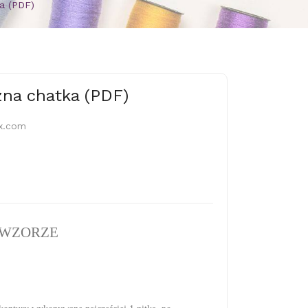
a (PDF)
zna chatka (PDF)
x.com
 WZORZE