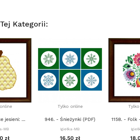
ej Kategorii:
online
Tylko online
Tylko
2074. - Owoce jesieni: Gruszka (PDF)
946. - Śnieżynki (PDF)
ka-MB
Igiełka-MB
Igie
0 zł
16,50 zł
18,