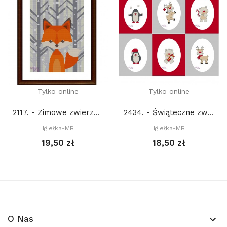
Tylko online
Tylko online
2117. - Zimowe zwierzęta. Lis (PDF)
2434. - Świąteczne zwierzaki (PDF)
Igiełka-MB
Igiełka-MB
19,50 zł
18,50 zł
O Nas
keyboard_arrow_down