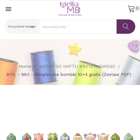

0
Home
WZORY DO HAFTU KRZYŻYKOWEGO
970. - 983 - Świąteczne bombki 10+4 gratis (Zestaw PDF)