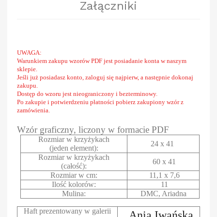
Załączniki
UWAGA:
Warunkiem zakupu wzorów PDF jest posiadanie konta w naszym
sklepie.
Jeśli już posiadasz konto, zaloguj się najpierw, a następnie dokonaj
zakupu.
Dostęp do wzoru jest nieograniczony i bezterminowy.
Po zakupie i potwierdzeniu płatności pobierz zakupiony wzór z
zamówienia.
Wzór graficzny, liczony w formacie PDF
Rozmiar w krzyżykach
24 x 41
(jeden element):
Rozmiar w krzyżykach
60 x 41
(całość):
Rozmiar w cm:
11,1 x 7,6
Ilość kolorów:
11
Mulina:
DMC, Ariadna
Haft prezentowany w galerii
Ania Iwańska