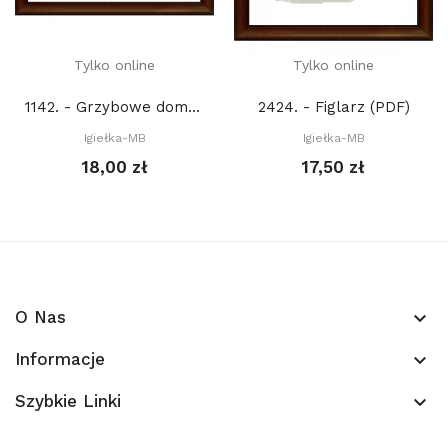
Tylko online
Tylko online
1142. - Grzybowe domki (PDF)
2424. - Figlarz (PDF)
Igiełka-MB
Igiełka-MB
18,00 zł
17,50 zł
O Nas
keyboard_arrow_down
Informacje
keyboard_arrow_down
Szybkie Linki
keyboard_arrow_down