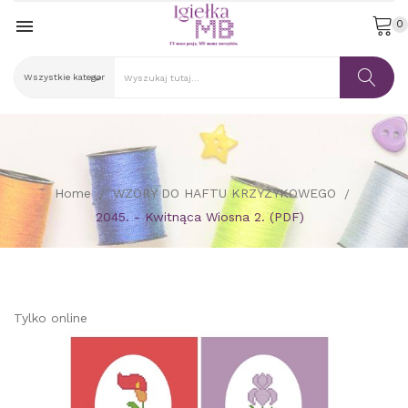

0
Home
WZORY DO HAFTU KRZYŻYKOWEGO
2045. - Kwitnąca Wiosna 2. (PDF)
Tylko online