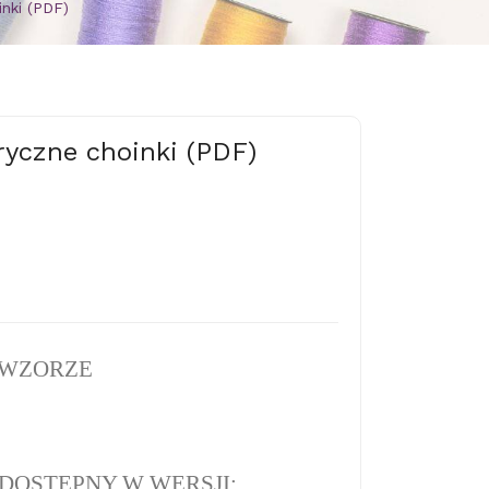
nki (PDF)
yczne choinki (PDF)
 WZORZE
DOSTĘPNY W WERSJI: