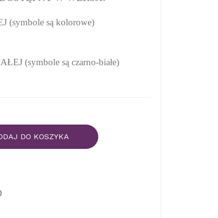
(symbole są kolorowe)
EJ (symbole są czarno-białe)
ODAJ DO KOSZYKA