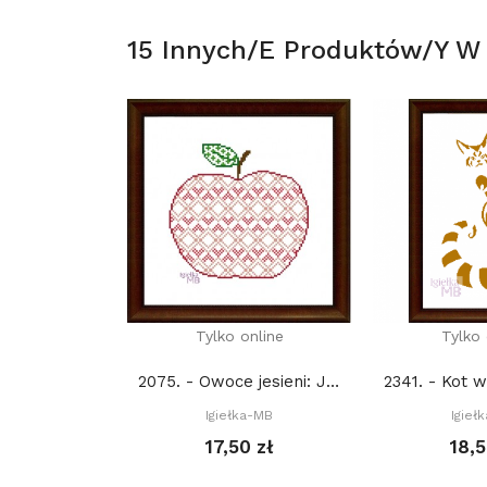
15 Innych/e Produktów/y W T
Tylko online
Tylko 
2075. - Owoce jesieni: Jabłko (PDF)
Igiełka-MB
Igieł
17,50 zł
18,5