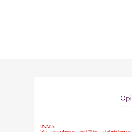
Opi
UWAGA:
Warunkiem zakupu wzorów PDF jest posiadanie konta w 