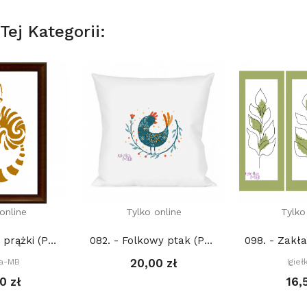
ej Kategorii:
online
Tylko online
Tylko
2341. - Kot w prążki (PDF)
082. - Folkowy ptak (PDF)
20,00 zł
ka-MB
Igie
0 zł
16,