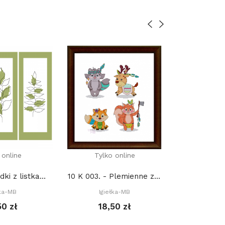
 online
Tylko online
Tylko
098. - Zakładki z listkami (PDF)
10 K 003. - Plemienne zwierzęta III (PDF)
2958. - Śn
łka-MB
Igiełka-MB
Igie
50 zł
18,50 zł
17,