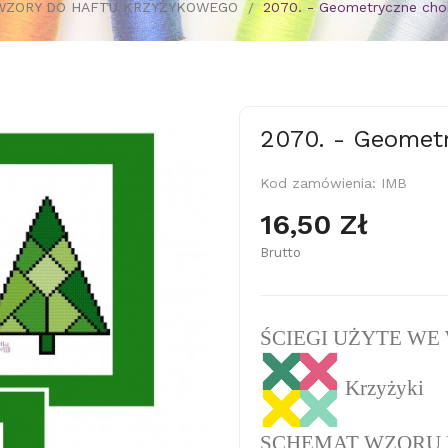
WZORY DO HAFTU KRZYŻYKOWEGO
2070. - Geometryczne choi
2070. - Geometr
Kod zamówienia:
IMB
16,50 Zł
Brutto
ŚCIEGI UŻYTE WE
Krzyżyki
SCHEMAT WZORU 