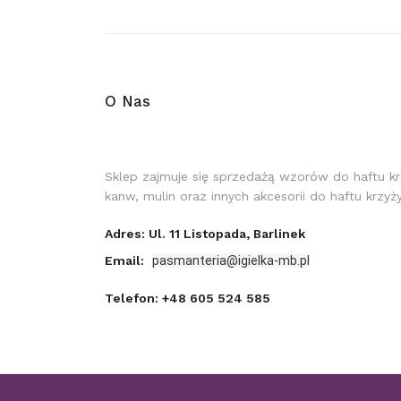
O Nas
Sklep zajmuje się sprzedażą wzorów do haftu k
kanw, mulin oraz innych akcesorii do haftu krzy
Adres: Ul. 11 Listopada, Barlinek
Email:
pasmanteria@igielka-mb.pl
Telefon:
+48 605 524 585