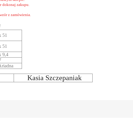
nie dokonaj zakupu.
 wzór z zamówienia.
F
x 51
x 51
x 9,4
7
riadna
Kasia Szczepaniak