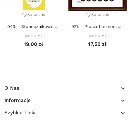
Tylko online
Tylko online
943. - Słonecznikowe gnomy (PDF)
921. - Ptasia harmonia 3. (PDF)
Igiełka-MB
Igiełka-MB
19,00 zł
17,50 zł
O Nas
keyboard_arrow_down
Informacje
keyboard_arrow_down
Szybkie Linki
keyboard_arrow_down