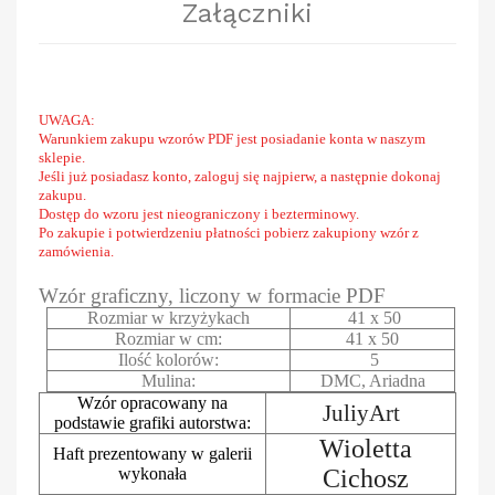
Załączniki
UWAGA:
Warunkiem zakupu wzorów PDF jest posiadanie konta w naszym
sklepie.
Jeśli już posiadasz konto, zaloguj się najpierw, a następnie dokonaj
zakupu.
Dostęp do wzoru jest nieograniczony i bezterminowy.
Po zakupie i potwierdzeniu płatności pobierz zakupiony wzór z
zamówienia.
Wzór graficzny, liczony w formacie PDF
Rozmiar w krzyżykach
41 x 50
Rozmiar w cm:
41 x 50
Ilość kolorów:
5
Mulina:
DMC, Ariadna
Wzór opracowany na
JuliyArt
podstawie grafiki autorstwa:
Wioletta
Haft prezentowany w galerii
wykonała
Cichosz