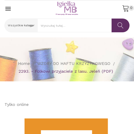

0
Home
WZORY DO HAFTU KRZYŻYKOWEGO
2293. - Folkowi przyjaciele z lasu. Jeleń (PDF)
Tylko online