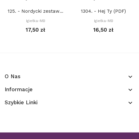
125. - Nordycki zestaw świąteczny 17. (PDF)
1304. - Hej Ty (PDF)
Igiełka-MB
Igiełka-MB
17,50 zł
16,50 zł
O Nas
keyboard_arrow_down
Informacje
keyboard_arrow_down
Szybkie Linki
keyboard_arrow_down