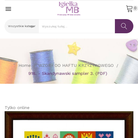

0
Home
WZORY DO HAFTU KRZYŻYKOWEGO
918. - Skandynawski sampler 3. (PDF)
Tylko online