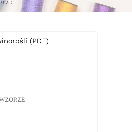
i (PDF)
winorośli (PDF)
 WZORZE