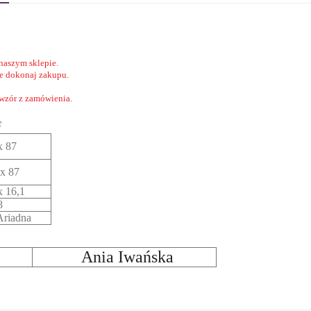
naszym sklepie.
nie dokonaj zakupu.
 wzór z zamówienia.
F
x 87
x 87
x 16,1
8
riadna
Ania Iwańska