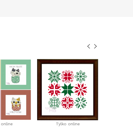
 online
Tylko online
Tylko