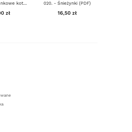
170. - Kieszonkowe koty 1. (PDF)
020. - Śnieżynki (PDF)
00 zł
16,50 zł
Igie
17,
owane
ka