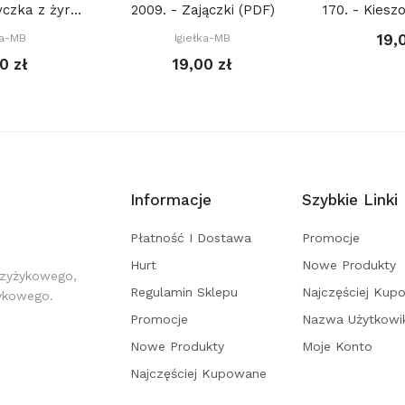
2939. - Metryczka z żyrafą (PDF)
2009. - Zajączki (PDF)
19,
ka-MB
Igiełka-MB
0 zł
19,00 zł
Informacje
Szybkie Linki
Płatność I Dostawa
Promocje
Hurt
Nowe Produkty
rzyżykowego,
Regulamin Sklepu
Najczęściej Kup
żykowego.
Promocje
Nazwa Użytkowi
Nowe Produkty
Moje Konto
Najczęściej Kupowane