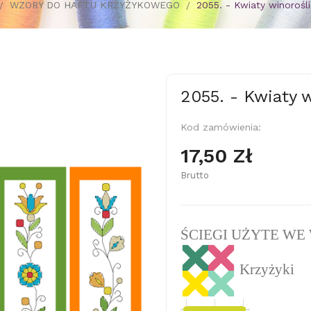
WZORY DO HAFTU KRZYŻYKOWEGO
2055. - Kwiaty winorośl
2055. - Kwiaty 
Kod zamówienia:
17,50 Zł
Brutto
ŚCIEGI UŻYTE WE
Krzyżyki