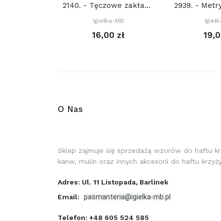
2140. - Tęczowe zakładki (PDF)
Igiełka-MB
Igieł
16,00 zł
19,0
O Nas
Sklep zajmuje się sprzedażą wzorów do haftu k
kanw, mulin oraz innych akcesorii do haftu krzy
Adres: Ul. 11 Listopada, Barlinek
Email:
pasmanteria@igielka-mb.pl
Telefon:
+48 605 524 585