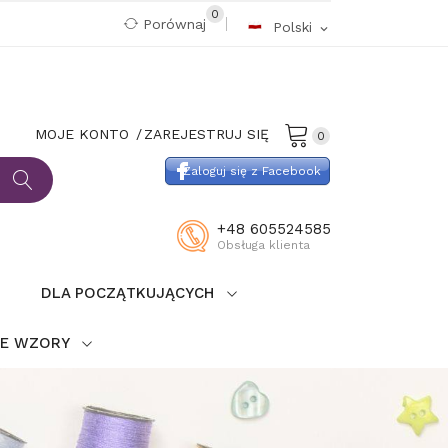
0
Porównaj
Polski
expand_more
MOJE KONTO
ZAREJESTRUJ SIĘ
0
Zaloguj się z Facebook
+48 605524585
Obsługa klienta
DLA POCZĄTKUJĄCYCH
IE WZORY