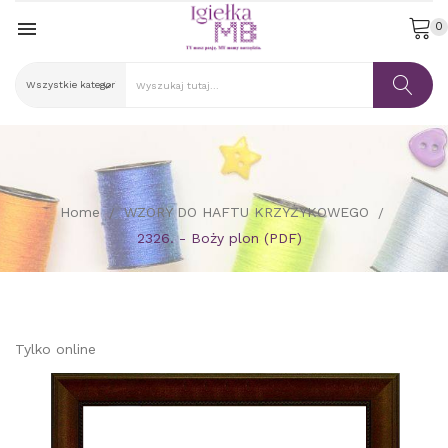

0
Home
WZORY DO HAFTU KRZYŻYKOWEGO
2326. - Boży plon (PDF)
Tylko online