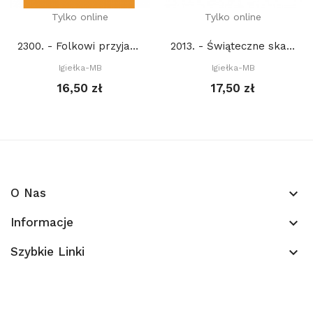
Tylko online
Tylko online
2300. - Folkowi przyjaciele z lasu. Ptak 2. (PDF)
2013. - Świąteczne skarpety (PDF)
Igiełka-MB
Igiełka-MB
16,50 zł
17,50 zł
O Nas
keyboard_arrow_down
Informacje
keyboard_arrow_down
Szybkie Linki
keyboard_arrow_down