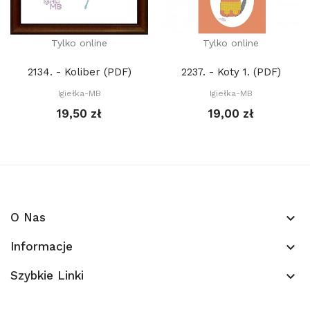
Tylko online
Tylko online
2134. - Koliber (PDF)
2237. - Koty 1. (PDF)
Igiełka-MB
Igiełka-MB
19,50 zł
19,00 zł
O Nas
keyboard_arrow_down
Informacje
keyboard_arrow_down
Szybkie Linki
keyboard_arrow_down