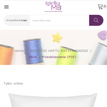

0
Home
WZORY DO HAFTU KRZYŻYKOWEGO
2934. - Przedstawienie (PDF)
Tylko online