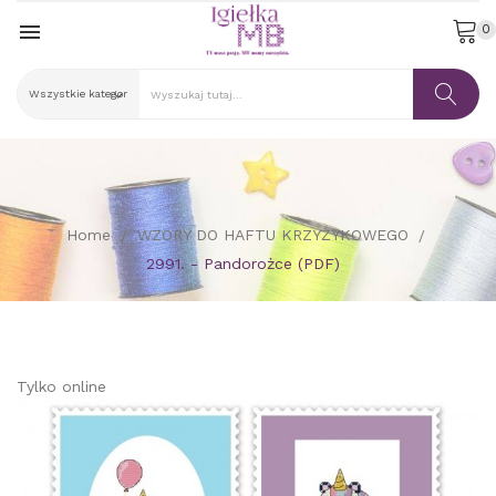

0
Home
WZORY DO HAFTU KRZYŻYKOWEGO
2991. - Pandorożce (PDF)
Tylko online