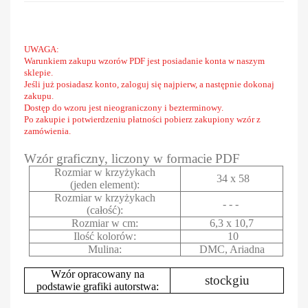
UWAGA:
Warunkiem zakupu wzorów PDF jest posiadanie konta w naszym
sklepie.
Jeśli już posiadasz konto, zaloguj się najpierw, a następnie dokonaj
zakupu.
Dostęp do wzoru jest nieograniczony i bezterminowy.
Po zakupie i potwierdzeniu płatności pobierz zakupiony wzór z
zamówienia.
Wzór graficzny, liczony w formacie PDF
Rozmiar w krzyżykach
34 x 58
(jeden element):
Rozmiar w krzyżykach
- - -
(całość):
Rozmiar w cm:
6,3 x 10,7
Ilość kolorów:
10
Mulina:
DMC, Ariadna
Wzór opracowany na
stockgiu
podstawie grafiki autorstwa: