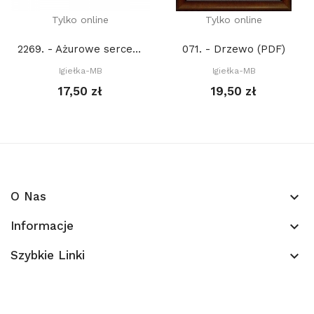
Tylko online
Tylko online
2269. - Ażurowe serce (PDF)
071. - Drzewo (PDF)
Igiełka-MB
Igiełka-MB
17,50 zł
19,50 zł
O Nas
keyboard_arrow_down
Informacje
keyboard_arrow_down
Szybkie Linki
keyboard_arrow_down