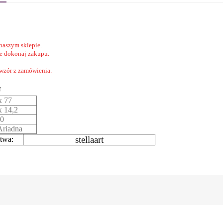
naszym sklepie.
nie dokonaj zakupu.
 wzór z zamówienia.
F
x 77
x 14,2
0
riadna
stellaart
twa: