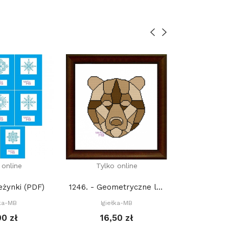
 online
Tylko online
Tylko
eżynki (PDF)
1246. - Geometryczne leśne zwierzęta:...
łka-MB
Igiełka-MB
Igie
00 zł
16,50 zł
21,