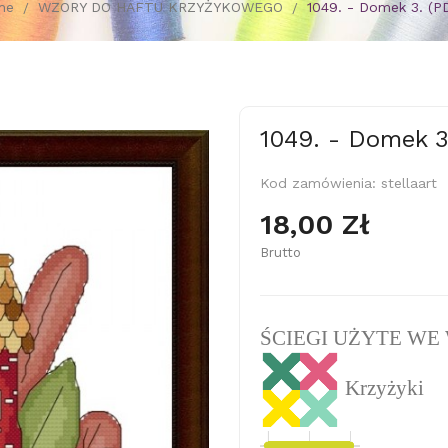
me
WZORY DO HAFTU KRZYŻYKOWEGO
1049. - Domek 3. (P
1049. - Domek 3
Kod zamówienia:
stellaart
18,00 Zł
Brutto
ŚCIEGI UŻYTE WE
Krzyżyki