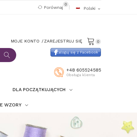
0
Porównaj
Polski
expand_more
MOJE KONTO
ZAREJESTRUJ SIĘ
0
Zaloguj się z Facebook
+48 605524585
Obsługa klienta
DLA POCZĄTKUJĄCYCH
IE WZORY