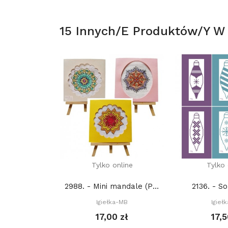
15 Innych/e Produktów/y W T
Tylko online
Tylko 
2988. - Mini mandale (PDF)
2136. - S
Igiełka-MB
Igieł
17,00 zł
17,5