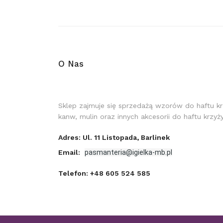
O Nas
Sklep zajmuje się sprzedażą wzorów do haftu k
kanw, mulin oraz innych akcesorii do haftu krzy
Adres: Ul. 11 Listopada, Barlinek
Email:
pasmanteria@igielka-mb.pl
Telefon:
+48 605 524 585