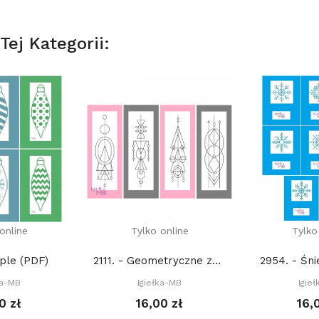
ej Kategorii:
online
Tylko online
Tylko
ople (PDF)
2111. - Geometryczne zakładki 3. (PDF)
2954. - Śni
ka-MB
Igiełka-MB
Igie
0 zł
16,00 zł
16,