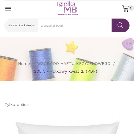

0
Home
WZORY DO HAFTU KRZYŻYKOWEGO
2057. - Folkowy kwiat 2. (PDF)
Tylko online