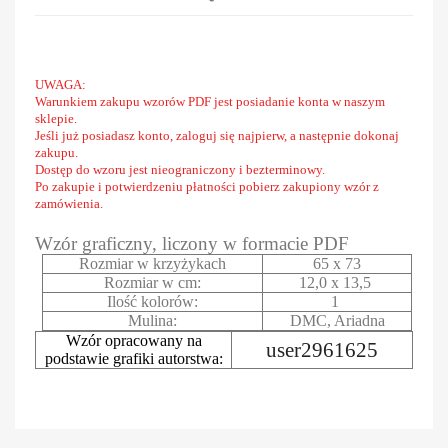
UWAGA:
Warunkiem zakupu wzorów PDF jest posiadanie konta w naszym
sklepie.
Jeśli już posiadasz konto, zaloguj się najpierw, a następnie dokonaj
zakupu.
Dostęp do wzoru jest nieograniczony i bezterminowy.
Po zakupie i potwierdzeniu płatności pobierz zakupiony wzór z
zamówienia.
Wzór graficzny, liczony w formacie PDF
Rozmiar w krzyżykach
65 x 73
Rozmiar w cm:
12,0 x 13,5
Ilość kolorów:
1
Mulina:
DMC, Ariadna
Wzór opracowany na
user2961625
podstawie grafiki autorstwa: