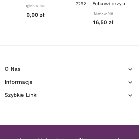
2292. - Folkowi przyjaciele z lasu. Ptak (PDF)
Igiełka-MB
Igiełka-MB
0,00 zł
16,50 zł
O Nas
keyboard_arrow_down
Informacje
keyboard_arrow_down
Szybkie Linki
keyboard_arrow_down