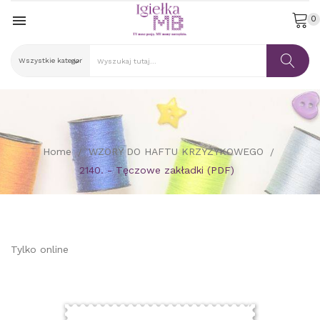

0
Home
WZORY DO HAFTU KRZYŻYKOWEGO
2140. - Tęczowe zakładki (PDF)
Tylko online