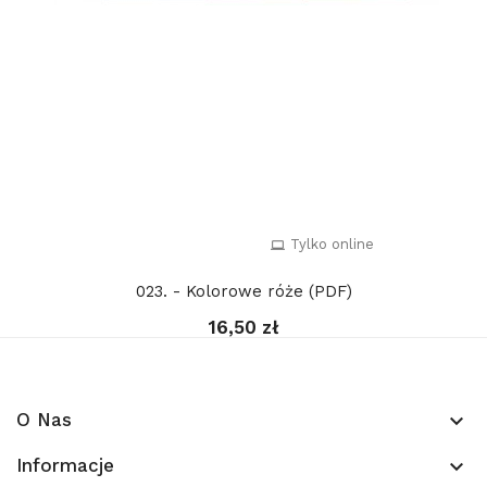
Tylko online
023. - Kolorowe róże (PDF)
16,50 zł
O Nas
keyboard_arrow_down
Informacje
keyboard_arrow_down