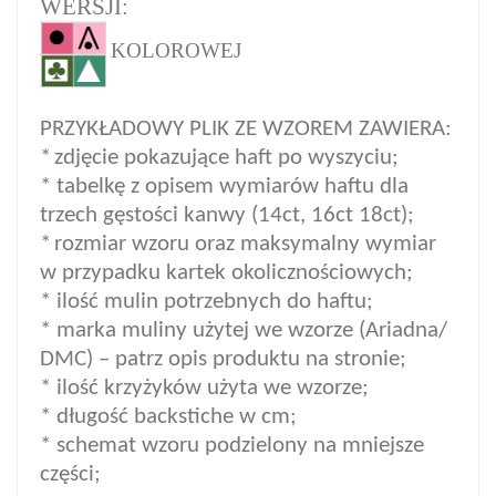
WERSJI:
KOLOROWEJ
PRZYKŁADOWY PLIK ZE WZOREM ZAWIERA:
*
zdjęcie pokazujące haft po wyszyciu;
* tabelkę z opisem wymiarów haftu dla
trzech gęstości kanwy (14ct, 16ct 18ct);
*
rozmiar wzoru oraz maksymalny wymiar
w przypadku kartek okolicznościowych;
* ilość mulin potrzebnych do haftu;
* marka muliny użytej we wzorze (Ariadna/
DMC) – patrz opis produktu na stronie;
* ilość krzyżyków użyta we wzorze;
* długość backstiche w cm;
* schemat wzoru podzielony na mniejsze
części;