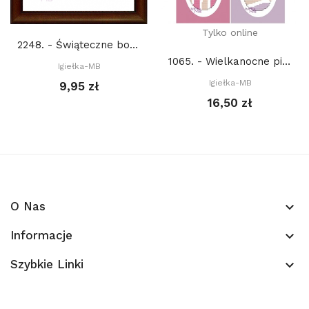
Tylko online
2248. - Świąteczne bombki (PDF)
1065. - Wielkanocne pisanki (PDF)
Igiełka-MB
Igiełka-MB
9,95 zł
16,50 zł
O Nas
keyboard_arrow_down
Informacje
keyboard_arrow_down
Szybkie Linki
keyboard_arrow_down