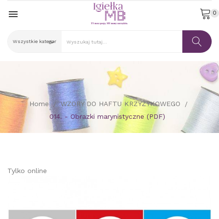

0
Home
WZORY DO HAFTU KRZYŻYKOWEGO
014. - Obrazki marynistyczne (PDF)
Tylko online