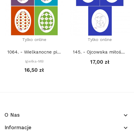
Tylko online
Tylko online
1064. - Wielkanocne pisanki (PDF)
145. - Ojcowska miłość (PDF)
17,00 zł
Igiełka-MB
16,50 zł
O Nas
keyboard_arrow_down
Informacje
keyboard_arrow_down