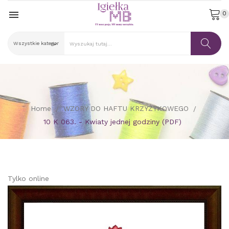

0
Home
WZORY DO HAFTU KRZYŻYKOWEGO
10 K 063. - Kwiaty jednej godziny (PDF)
Tylko online