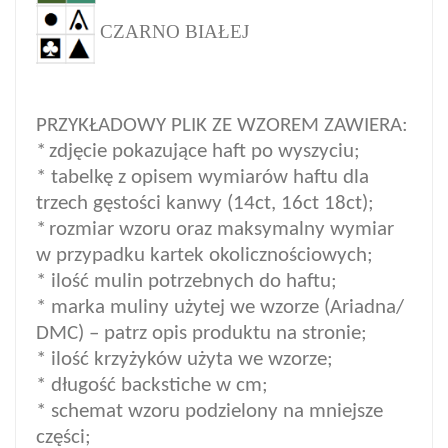
CZARNO BIAŁEJ
PRZYKŁADOWY PLIK ZE WZOREM ZAWIERA:
*
zdjęcie pokazujące haft po wyszyciu;
* tabelkę z opisem wymiarów haftu dla
trzech gęstości kanwy (14ct, 16ct 18ct);
*
rozmiar wzoru oraz maksymalny wymiar
w przypadku kartek okolicznościowych;
* ilość mulin potrzebnych do haftu;
* marka muliny użytej we wzorze (Ariadna/
DMC) – patrz opis produktu na stronie;
* ilość krzyżyków użyta we wzorze;
* długość backstiche w cm;
* schemat wzoru podzielony na mniejsze
części;