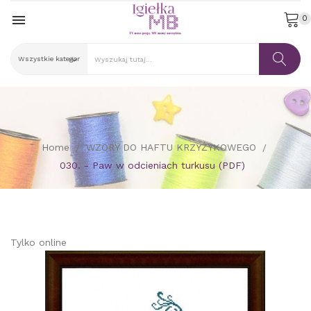

0
Home
WZORY DO HAFTU KRZYŻYKOWEGO
030. - Paw w odcieniach turkusu (PDF)
Tylko online