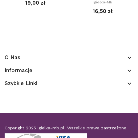
19,00 zł
Igiełka-MB
16,50 zł
O Nas
keyboard_arrow_down
Informacje
keyboard_arrow_down
Szybkie Linki
keyboard_arrow_down
Copyright 2025
igielka-mb.pl
. Wszelkie prawa zastrzeżone.