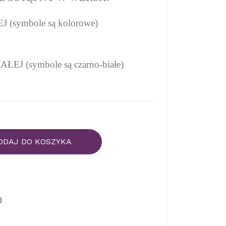
(symbole są kolorowe)
EJ (symbole są czarno-białe)
ODAJ DO KOSZYKA