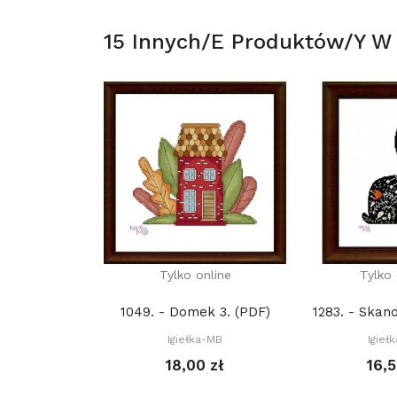
15 Innych/e Produktów/y W T
Tylko online
Tylko 
1049. - Domek 3. (PDF)
Igiełka-MB
Igieł
18,00 zł
16,5