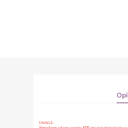
Opi
UWAGA:
Warunkiem zakupu wzorów PDF jest posiadanie konta w 