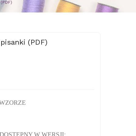
 (PDF)
 pisanki (PDF)
 WZORZE
DOSTĘPNY W WERSJI: