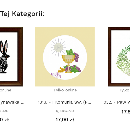
ej Kategorii:
online
Tylko online
Tylko
1283. - Skandynawska sztuka: Królik (PDF)
1313. - I Komunia Św. (PDF)
17,
ka-MB
Igiełka-MB
0 zł
17,00 zł