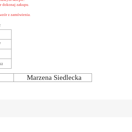
nie dokonaj zakupu.
 wzór z zamówienia.
F
7
na
Marzena Siedlecka