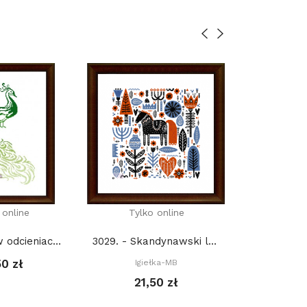
 online
Tylko online
Tylko
032. - Paw w odcieniach zieleni (PDF)
3029. - Skandynawski las z koniem (PDF)
50 zł
Igiełka-MB
Igie
21,50 zł
19,