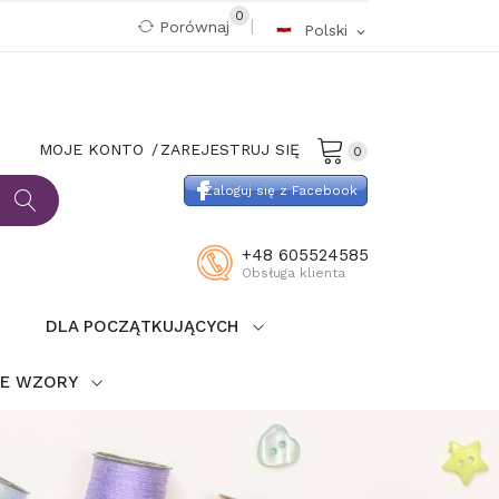
0
Porównaj
Polski
expand_more
MOJE KONTO
ZAREJESTRUJ SIĘ
0
Zaloguj się z Facebook
+48 605524585
Obsługa klienta
DLA POCZĄTKUJĄCYCH
IE WZORY