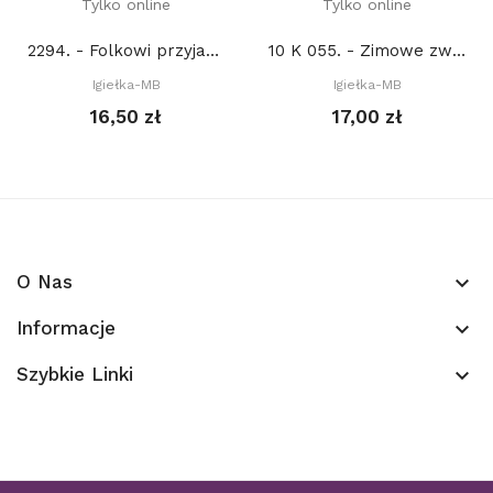
Tylko online
Tylko online
2294. - Folkowi przyjaciele z lasu. Lis (PDF)
10 K 055. - Zimowe zwierzaki (PDF)
Igiełka-MB
Igiełka-MB
16,50 zł
17,00 zł
O Nas
keyboard_arrow_down
Informacje
keyboard_arrow_down
Szybkie Linki
keyboard_arrow_down