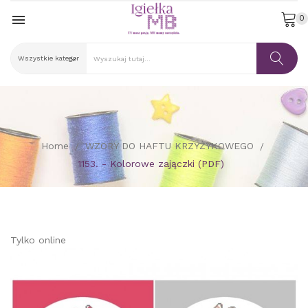

0
Home
WZORY DO HAFTU KRZYŻYKOWEGO
1153. - Kolorowe zajączki (PDF)
Tylko online