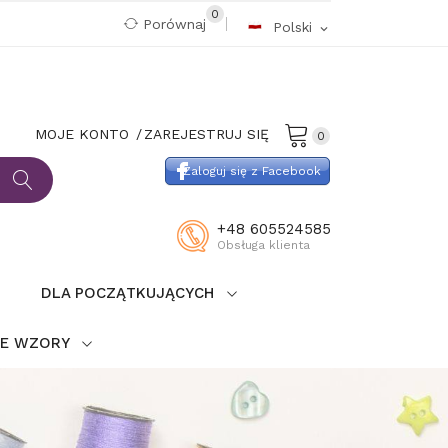
0
Porównaj
Polski
expand_more
MOJE KONTO
ZAREJESTRUJ SIĘ
0
Zaloguj się z Facebook
+48 605524585
Obsługa klienta
DLA POCZĄTKUJĄCYCH
IE WZORY