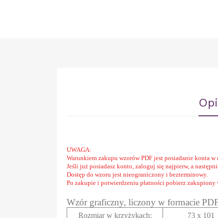
Opi
UWAGA:
Warunkiem zakupu wzorów PDF jest posiadanie konta w 
Jeśli już posiadasz konto, zaloguj się najpierw, a następ
Dostęp do wzoru jest nieograniczony i bezterminowy.
Po zakupie i potwierdzeniu płatności pobierz zakupiony
Wzór graficzny, liczony w formacie PD
Rozmiar w krzyżykach
:
73 x 101