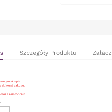
s
Szczegóły Produktu
Załącz
naszym sklepie.
nie dokonaj zakupu.
 wzór z zamówienia.
F