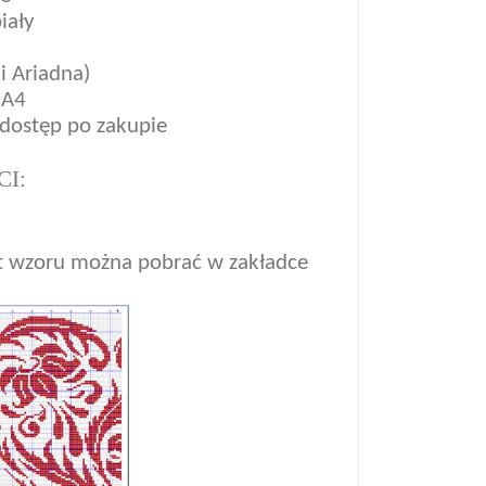
iały
 Ariadna)
 A4
ostęp po zakupi
e
I:
t wzoru można pobrać w zakładce