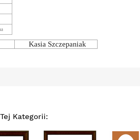
7
na
Kasia Szczepaniak
ej Kategorii: