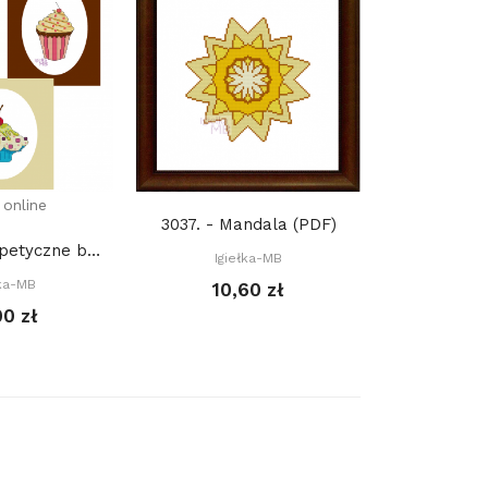
 online
Tylko
3037. - Mandala (PDF)
10 K 227. - Apetyczne babeczki 3 (PDF)
Igiełka-MB
łka-MB
Igie
10,60 zł
00 zł
16,