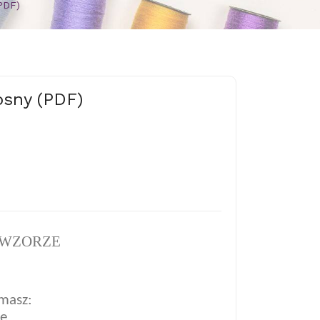
PDF)
osny (PDF)
 WZORZE
masz:
ze