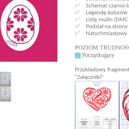
✅ Schemat czarno-b
✅ Legendę kolorów
✅ Listę mulin (DMC i
✅ Podział na strony
✅ Natychmiastowy d
POZIOM TRUDNOŚC
Pocz
ą
tkuj
ą
cy
Przykładowy fragmen
"Załączniki"