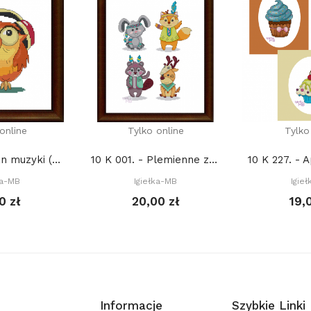
online
Tylko online
Tylko
10 K 013. - Fan muzyki (PDF)
10 K 001. - Plemienne zwierzęta I (PDF)
ka-MB
Igiełka-MB
Igie
0 zł
20,00 zł
19,
Informacje
Szybkie Linki