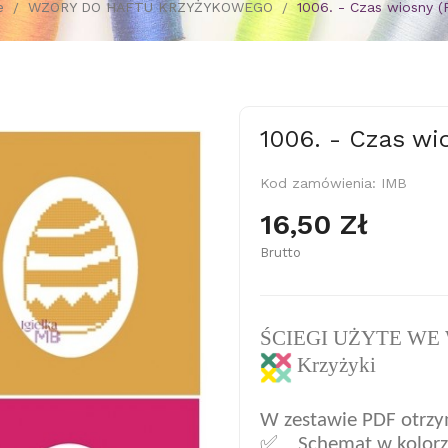
e
WZORY DO HAFTU KRZYŻYKOWEGO
1006. - Czas wiosny (
1006. - Czas wi
Kod zamówienia:
IMB
16,50 Zł
Brutto
ŚCIEGI UŻYTE WE
Krzyżyki
W zestawie PDF otrzy
✅ Sc
hemat w kolor