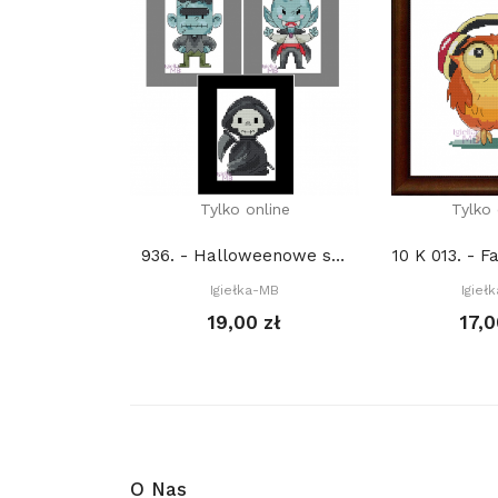
Tylko online
Tylko 
936. - Halloweenowe stworki 1. (PDF)
Igiełka-MB
Igieł
19,00 zł
17,0
O Nas