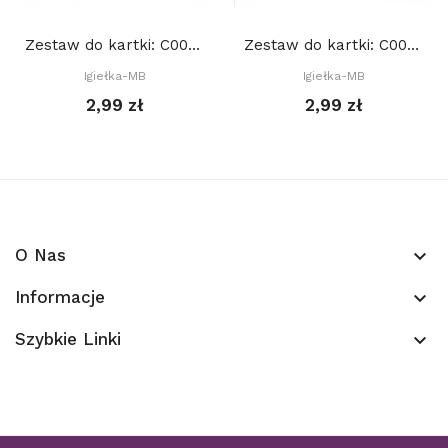
Zestaw do kartki: C004 S10d, Baza 15x15 cm:...
Zestaw do kartki: C003 S10c, Baza 15x15 cm:...
Igiełka-MB
Igiełka-MB
2,99 zł
2,99 zł
O Nas
keyboard_arrow_down
Informacje
keyboard_arrow_down
Szybkie Linki
keyboard_arrow_down