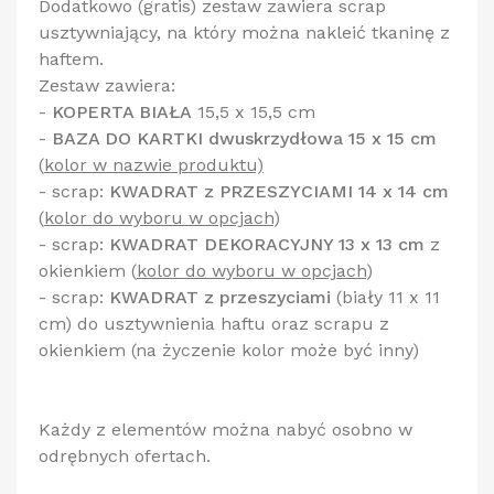
Dodatkowo (gratis) zestaw zawiera scrap
usztywniający, na który można nakleić tkaninę z
haftem.
Zestaw zawiera:
-
KOPERTA BIAŁA
15,5 x 15,5 cm
-
BAZA DO KARTKI dwuskrzydłowa 15 x 15 cm
(
kolor w nazwie produktu)
- scrap:
KWADRAT z PRZESZYCIAMI 14 x 14 cm
(
kolor do wyboru w opcjach
)
- scrap:
KWADRAT DEKORACYJNY 13 x 13 cm
z
okienkiem
(
kolor do wyboru w opcjach
)
- scrap:
KWADRAT z przeszyciami
(biały 11 x 11
cm) do usztywnienia haftu oraz scrapu z
okienkiem (na życzenie kolor może być inny)
Każdy z elementów można nabyć osobno w
odrębnych ofertach.