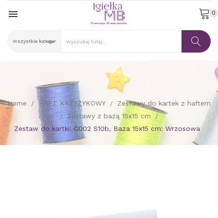

0
Home
HAFT KRZYŻYKOWY
Zestawy do kartek z haftem
Zestawy z bazą 15x15 cm
Zestaw do kartki: C002 S10b, Baza 15x15 cm: Wrzosowa