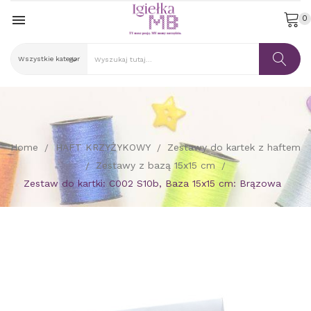

0
Home
HAFT KRZYŻYKOWY
Zestawy do kartek z haftem
Zestawy z bazą 15x15 cm
Zestaw do kartki: C002 S10b, Baza 15x15 cm: Brązowa