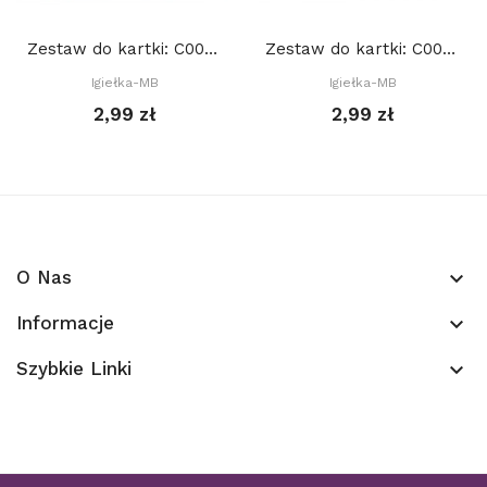
Zestaw do kartki: C001 S10a, Baza 15x15 cm:...
Zestaw do kartki: C005 S10e, Baza 15x15 cm:...
Igiełka-MB
Igiełka-MB
2,99 zł
2,99 zł
O Nas
keyboard_arrow_down
Informacje
keyboard_arrow_down
Szybkie Linki
keyboard_arrow_down