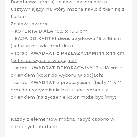
Dodatkowo (gratis) zestaw zawiera scrap
usztywniający, na który można nakleić tkaninę z
haftem.
Zestaw zawiera:
-
KOPERTA BIAŁA
15,5 x 15,5 cm
-
BAZA DO KARTKI dwuskrzydłowa 15 x 15 cm
(
kolor w nazwie produktu)
- scrap:
KWADRAT z PRZESZYCIAMI 14 x 14 cm
(
kolor do wyboru w opcjach
)
- scrap:
KWADRAT DEKORACYJNY 13 x 13 cm
z
okienkiem
(
kolor do wyboru w opcjach
)
- scrap:
KWADRAT z przeszyciami
(biały 11 x 11
cm) do usztywnienia haftu oraz scrapu z
okienkiem (na życzenie kolor może być inny)
Każdy z elementów można nabyć osobno w
odrębnych ofertach.