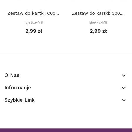
Zestaw do kartki: C001 S10a, Baza 15x15 cm:...
Zestaw do kartki: C004 S10d, Baza 15x15 cm:...
Igiełka-MB
Igiełka-MB
2,99 zł
2,99 zł
O Nas
keyboard_arrow_down
Informacje
keyboard_arrow_down
Szybkie Linki
keyboard_arrow_down