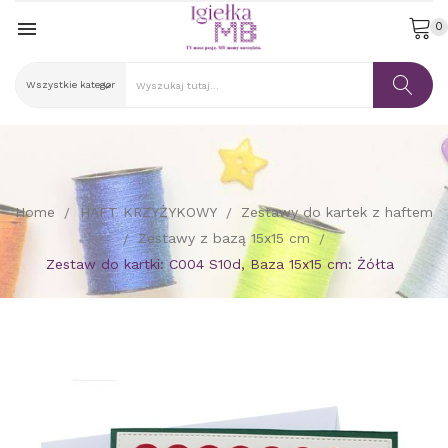

0
Home
HAFT KRZYŻYKOWY
Zestawy do kartek z haftem
Zestawy z bazą 15x15 cm
Zestaw do kartki: C004 S10d, Baza 15x15 cm: Żółta