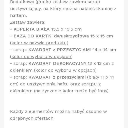
Dodatkowo (gratis) zestaw zawiera scrap
usztywniający, na który można nakleić tkaninę z
haftem.
Zestaw zawiera:
-
KOPERTA BIAŁA
15,5 x 15,5 cm
-
BAZA DO KARTKI dwuskrzydłowa 15 x 15 cm
(
kolor w nazwie produktu)
- scrap:
KWADRAT z PRZESZYCIAMI 14 x 14 cm
(
kolor do wyboru w opcjach
)
- scrap:
KWADRAT DEKORACYJNY 13 x 13 cm
z
okienkiem
(
kolor do wyboru w opcjach
)
- scrap:
KWADRAT z przeszyciami
(biały 11 x 11
cm) do usztywnienia haftu oraz scrapu z
okienkiem (na życzenie kolor może być inny)
Każdy z elementów można nabyć osobno w
odrębnych ofertach.