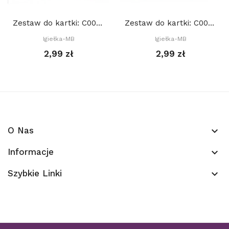
Zestaw do kartki: C003 S10c, Baza 15x15 cm: Różowa
Zestaw do kartki: C001 S10a, Baza 15x15 cm: Różowa
Igiełka-MB
Igiełka-MB
2,99 zł
2,99 zł
O Nas
keyboard_arrow_down
Informacje
keyboard_arrow_down
Szybkie Linki
keyboard_arrow_down