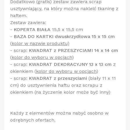
Dodatkowo (gratis) zestaw zawiera scrap
usztywniający, na który można nakleić tkaninę z
haftem.
Zestaw zawiera:
-
KOPERTA BIAŁA
15,5 x 15,5 cm
-
BAZA DO KARTKI dwuskrzydłowa 15 x 15 cm
(
kolor w nazwie produktu)
- scrap:
KWADRAT z PRZESZYCIAMI 14 x 14 cm
(
kolor do wyboru w opcjach
)
- scrap:
KWADRAT DEKORACYJNY 13 x 13 cm
z
okienkiem
(
kolor do wyboru w opcjach
)
- scrap:
KWADRAT z przeszyciami
(biały 11 x 11
cm) do usztywnienia haftu oraz scrapu z
okienkiem (na życzenie kolor może być inny)
Każdy z elementów można nabyć osobno w
odrębnych ofertach.