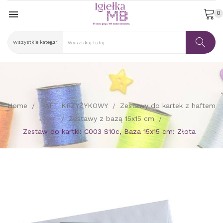

0
Home
HAFT KRZYŻYKOWY
Zestawy do kartek z haftem
Zestawy z bazą 15x15 cm
Zestaw do kartki: C003 S10c, Baza 15x15 cm: Złota