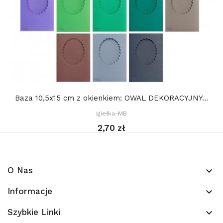
Baza 10,5x15 cm z okienkiem: OWAL DEKORACYJNY...
Igiełka-MB
2,70 zł
O Nas
keyboard_arrow_down
Informacje
keyboard_arrow_down
Szybkie Linki
keyboard_arrow_down