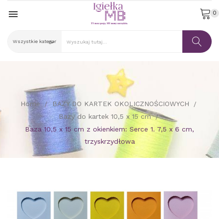

0
Home
BAZY DO KARTEK OKOLICZNOŚCIOWYCH
Bazy do kartek 10,5 x 15 cm
Baza 10,5 x 15 cm z okienkiem: Serce 1. 7,5 x 6 cm,
trzyskrzydłowa