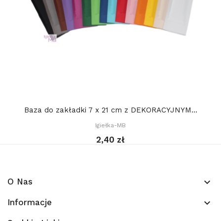
Baza do zakładki 7 x 21 cm z DEKORACYJNYM...
Igiełka-MB
2,40 zł
O Nas
keyboard_arrow_down
Informacje
keyboard_arrow_down