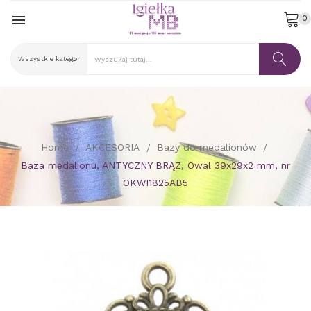

0
Home
AKCESORIA
Bazy do medalionów
Baza medalionu, ANTYCZNY BRĄZ, Owal 39x29x2 mm, nr
OKWI1825AB5