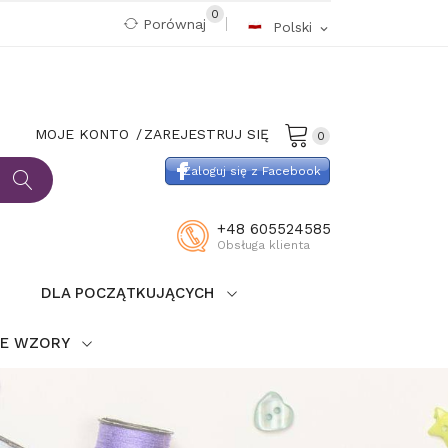
0
Porównaj
Polski
expand_more
MOJE KONTO
ZAREJESTRUJ SIĘ
0
Zaloguj się z Facebook
+48 605524585
Obsługa klienta
DLA POCZĄTKUJĄCYCH
IE WZORY