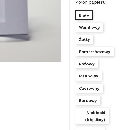
Kolor papieru
Biały
Waniliowy
Żółty
Pomarańczowy
Różowy
Malinowy
Czerwony
Bordowy
Niebieski
(błękitny)