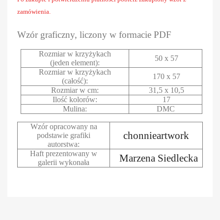
zamówienia.
Wzór graficzny, liczony w formacie PDF
Rozmiar w krzyżykach
50 x 57
(jeden element):
Rozmiar w krzyżykach
170 x 57
(całość):
Rozmiar w cm:
31,5 x 10,5
Ilość kolorów:
17
Mulina:
DMC
Wzór opracowany na
chonnieartwork
podstawie grafiki
autorstwa:
Haft prezentowany w
Marzena Siedlecka
galerii wykonała