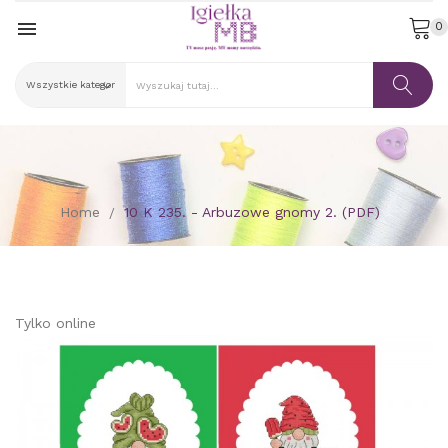

0
Home
10 K 235. - Arbuzowe gnomy 2. (PDF)
Tylko online