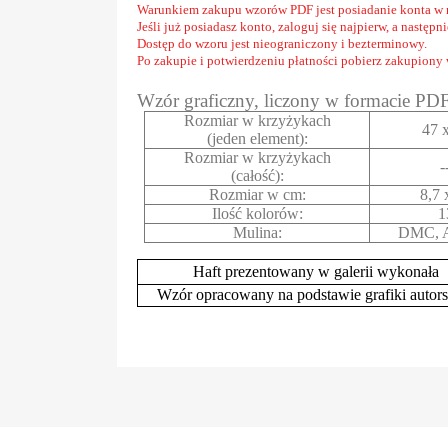
Warunkiem zakupu wzorów PDF jest posiadanie konta w 
Jeśli już posiadasz konto, zaloguj się najpierw, a następ
Dostęp do wzoru jest nieograniczony i bezterminowy.
Po zakupie i potwierdzeniu płatności pobierz zakupiony
Wzór graficzny, liczony w formacie PD
Rozmiar w krzyżykach
47 
(jeden element):
Rozmiar w krzyżykach
-
(całość):
Rozmiar w cm:
8,7 
Ilość kolorów:
1
Mulina:
DMC, A
Haft prezentowany w galerii wykonała
Wzór opracowany na podstawie grafiki autors