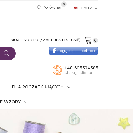
0
Porównaj
Polski
expand_more
MOJE KONTO
ZAREJESTRUJ SIĘ
0
Zaloguj się z Facebook
+48 605524585
Obsługa klienta
DLA POCZĄTKUJĄCYCH
IE WZORY