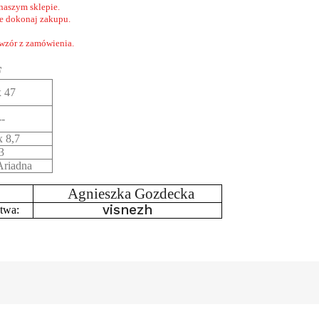
naszym sklepie.
nie dokonaj zakupu.
 wzór z zamówienia.
F
x 47
--
x 8,7
3
riadna
Agnieszka Gozdecka
visnezh
twa: