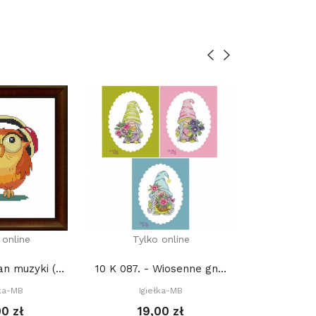
 online
Tylko online
Tylko
10 K 013. - Fan muzyki (PDF)
10 K 087. - Wiosenne gnomy (PDF)
łka-MB
Igiełka-MB
Igie
00 zł
19,00 zł
17,