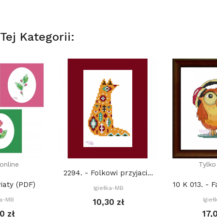
ej Kategorii:
online
Tylko
2294. - Folkowi przyjaciele z lasu. Lis (PDF)
iaty (PDF)
Igiełka-MB
ka-MB
Igie
10,30 zł
0 zł
17,