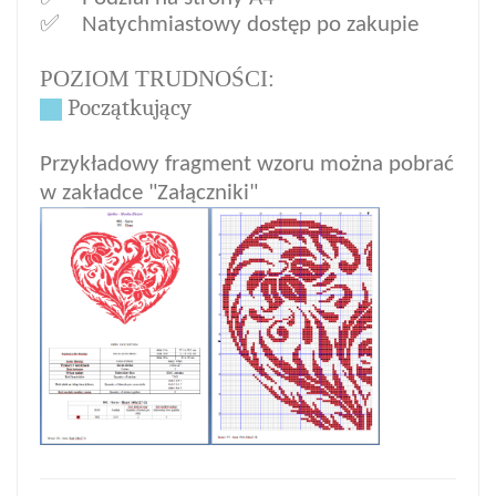
✅ Natychmiastowy dostęp po zakupi
e
POZIOM TRUDNOŚCI:
Pocz
ą
tkuj
ą
cy
Przykładowy fragment wzoru można pobrać
w zakładce "Załączniki"