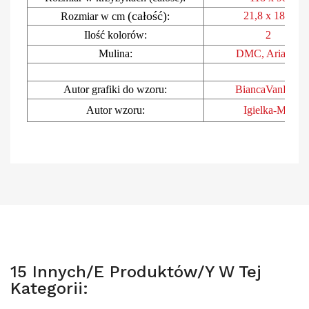
(całość)
21,8 x 18,1
Rozmiar w cm
:
Ilość kolorów:
2
Mulina:
DMC, Ariad
na
Autor grafiki do wzoru:
BiancaVanDijk
Autor wzoru:
Igielka-MB
15 Innych/e Produktów/y W Tej
Kategorii: