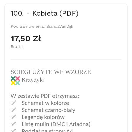
100. - Kobieta (PDF)
Kod zamówienia:
BiancaVanDijk
17,50 Zł
Brutto
ŚCIEGI UŻYTE WE WZORZE
Krzyżyki
W zestawie PDF otrzymasz:
✅ Sc
hemat w kolorze
✅ Schemat czarno-biały
✅ Legendę kolorów
✅ Listę mulin (DMC i Ariadna)
✅ Podział na strony A4