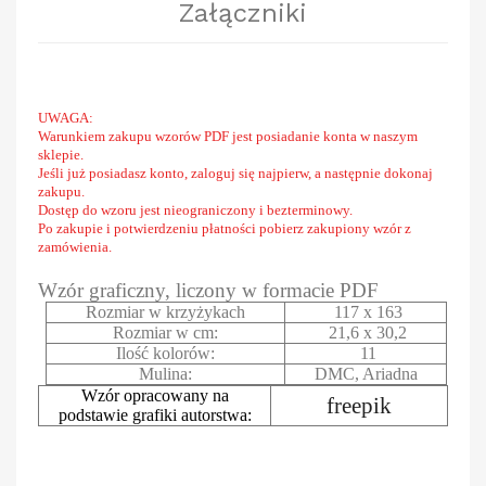
Załączniki
UWAGA:
Warunkiem zakupu wzorów PDF jest posiadanie konta w naszym
sklepie.
Jeśli już posiadasz konto, zaloguj się najpierw, a następnie dokonaj
zakupu.
Dostęp do wzoru jest nieograniczony i bezterminowy.
Po zakupie i potwierdzeniu płatności pobierz zakupiony wzór z
zamówienia.
Wzór graficzny, liczony w formacie PDF
Rozmiar w krzyżykach
117 x 163
Rozmiar w cm:
21,6 x 30,2
Ilość kolorów:
11
Mulina:
DMC, Ariadna
Wzór opracowany na
freepik
podstawie grafiki autorstwa: