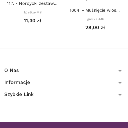
117. - Nordycki zestaw świąteczny 9. (PDF)
1004. - Muśnięcie wiosny (PDF)
Igiełka-MB
Igiełka-MB
11,30 zł
28,00 zł
O Nas
keyboard_arrow_down
Informacje
keyboard_arrow_down
Szybkie Linki
keyboard_arrow_down