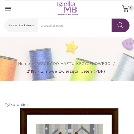

0
Home
WZORY DO HAFTU KRZYŻYKOWEGO
2119. - Zimowe zwierzęta. Jeleń (PDF)
Tylko online