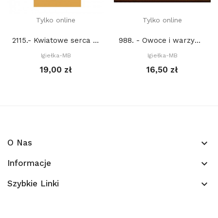
Tylko online
Tylko online
2115.- Kwiatowe serca (PDF)
988. - Owoce i warzywa. Oliwki (PDF)
Igiełka-MB
Igiełka-MB
19,00 zł
16,50 zł
O Nas
keyboard_arrow_down
Informacje
keyboard_arrow_down
Szybkie Linki
keyboard_arrow_down