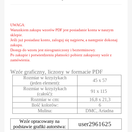
UWAGA:
Warunkiem zakupu wzorów PDF jest posiadanie konta w naszym
sklepie.
Jeśli już posiadasz konto, zaloguj się najpierw, a następnie dokonaj
zakupu.
Dostęp do wzoru jest nieograniczony i bezterminowy.
Po zakupie i potwierdzeniu płatności pobierz zakupiony wzór z
zamówienia.
Wzór graficzny, liczony w formacie PDF
Rozmiar w krzyżykach
45 x 57
(jeden element):
Rozmiar w krzyżykach
91 x 115
(całość):
Rozmiar w cm:
16,8 x 21,3
Ilość kolorów:
6
Mulina:
DMC, Ariadna
Wzór opracowany na
user2961625
podstawie grafiki autorstwa: