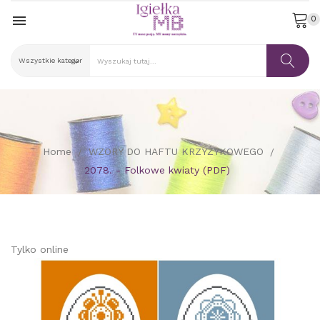

0
Home
WZORY DO HAFTU KRZYŻYKOWEGO
2078. - Folkowe kwiaty (PDF)
Tylko online