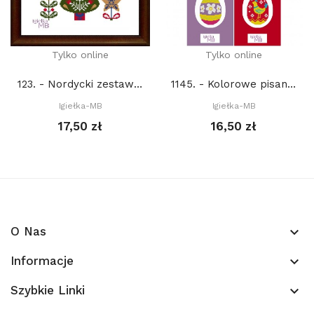
Tylko online
Tylko online
123. - Nordycki zestaw świąteczny 15. (PDF)
1145. - Kolorowe pisanki (PDF)
Igiełka-MB
Igiełka-MB
17,50 zł
16,50 zł
O Nas
keyboard_arrow_down
Informacje
keyboard_arrow_down
Szybkie Linki
keyboard_arrow_down