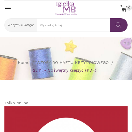

0
Home
WZORY DO HAFTU KRZYŻYKOWEGO
2241. - Odświętny księżyc (PDF)
Tylko online