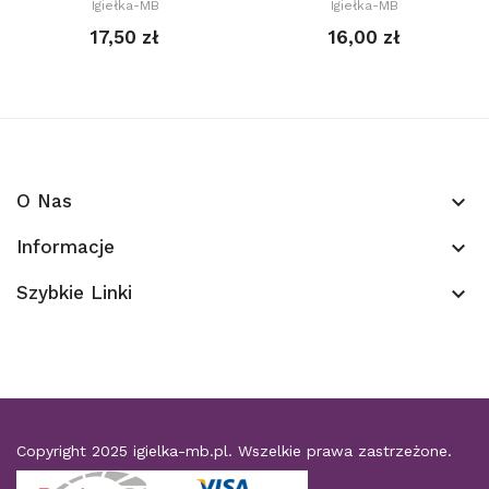
Igiełka-MB
Igiełka-MB
17,50 zł
16,00 zł
O Nas
keyboard_arrow_down
Informacje
keyboard_arrow_down
Szybkie Linki
keyboard_arrow_down
Copyright 2025
igielka-mb.pl
. Wszelkie prawa zastrzeżone.