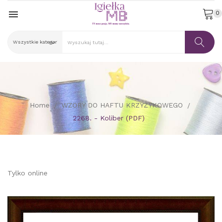

0
Home
WZORY DO HAFTU KRZYŻYKOWEGO
2268. - Koliber (PDF)
Tylko online