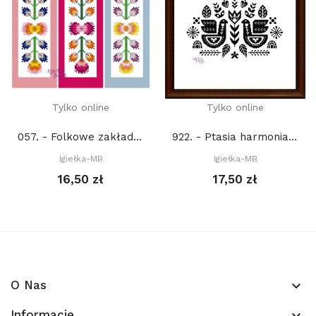
Tylko online
Tylko online
057. - Folkowe zakładki (PDF)
922. - Ptasia harmonia 4. (PDF)
Igiełka-MB
Igiełka-MB
16,50 zł
17,50 zł
O Nas
keyboard_arrow_down
Informacje
keyboard_arrow_down