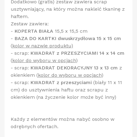
Dodatkowo (gratis) zestaw zawiera scrap
usztywniający, na który można nakleić tkaninę z
haftem.
Zestaw zawiera:
-
KOPERTA BIAŁA
15,5 x 15,5 cm
-
BAZA DO KARTKI dwuskrzydłowa 15 x 15 cm
(
kolor w nazwie produktu)
- scrap:
KWADRAT z PRZESZYCIAMI 14 x 14 cm
(
kolor do wyboru w opcjach
)
- scrap:
KWADRAT DEKORACYJNY 13 x 13 cm
z
okienkiem
(
kolor do wyboru w opcjach
)
- scrap:
KWADRAT z przeszyciami
(biały 11 x 11
cm) do usztywnienia haftu oraz scrapu z
okienkiem (na życzenie kolor może być inny)
Każdy z elementów można nabyć osobno w
odrębnych ofertach.