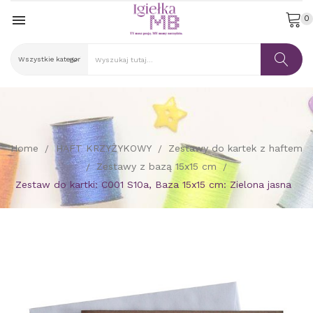

0
Home
HAFT KRZYŻYKOWY
Zestawy do kartek z haftem
Zestawy z bazą 15x15 cm
Zestaw do kartki: C001 S10a, Baza 15x15 cm: Zielona jasna