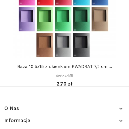
Baza 10,5x15 z okienkiem KWADRAT 7,2 cm,...
Igiełka-MB
2,70 zł
O Nas
keyboard_arrow_down
Informacje
keyboard_arrow_down