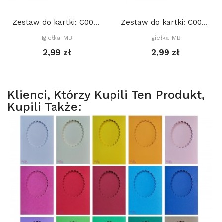
Zestaw do kartki: C005 S10e, Baza 15x15 cm: Różowa
Zestaw do kartki: C002 S10b, Baza 15x15 cm: Żółta
Igiełka-MB
Igiełka-MB
2,99 zł
2,99 zł
Klienci, Którzy Kupili Ten Produkt,
Kupili Także: