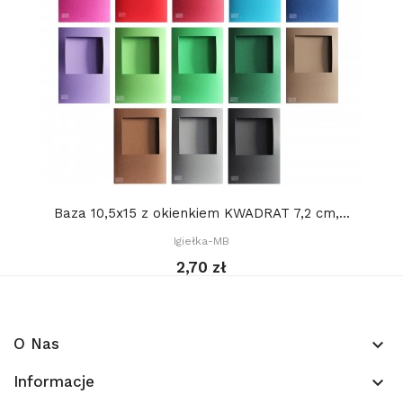
Baza 10,5x15 z okienkiem KWADRAT 7,2 cm,...
Igiełka-MB
2,70 zł
O Nas
keyboard_arrow_down
Informacje
keyboard_arrow_down