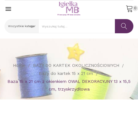

0
Home
BAZY DO KARTEK OKOLICZNOŚCIOWYCH
Bazy do kartek 15 x 21 cm
Baza 15 x 21 cm z okienkiem OWAL DEKORACYJNY 13 x 15,5
cm, trzyskrzydłowa