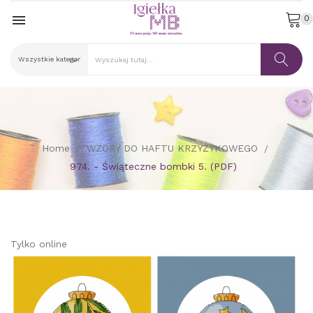

0
Home
WZORY DO HAFTU KRZYŻYKOWEGO
974. - Świąteczne bombki 5. (PDF)
Tylko online