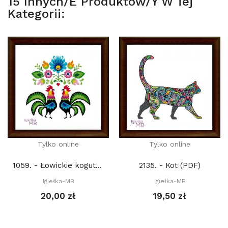
15 Innych/e Produktów/y W Tej
Kategorii:
Tylko online
Tylko online
1059. - Łowickie koguty 1. (PDF)
2135. - Kot (PDF)
Igiełka-MB
Igiełka-MB
20,00 zł
19,50 zł