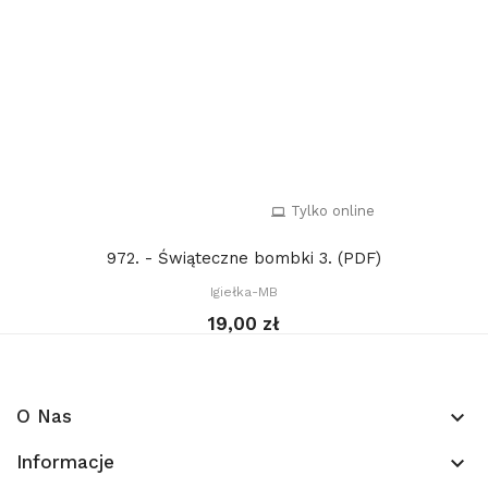
Tylko online
972. - Świąteczne bombki 3. (PDF)
Igiełka-MB
19,00 zł
O Nas
keyboard_arrow_down
Informacje
keyboard_arrow_down