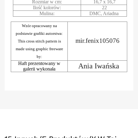
Rozmiar w cm:
16,7 x 16,7
Ilość kolorów:
22
Mulina:
DMC, Ariadna
Wzór opracowany na
podstawie grafiki autorstwa:
mir.fenix105076
This cross stitch pattern is
made using graphic freeware
by:
Haft prezentowany w
Ania Iwańska
galerii wykonała