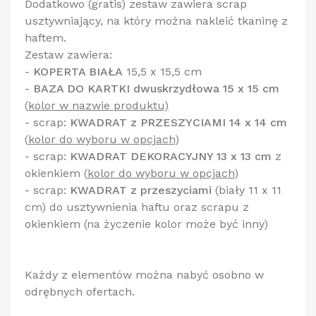
Dodatkowo (gratis) zestaw zawiera scrap
usztywniający, na który można nakleić tkaninę z
haftem.
Zestaw zawiera:
-
KOPERTA BIAŁA
15,5 x 15,5 cm
-
BAZA DO KARTKI dwuskrzydłowa 15 x 15 cm
(
kolor w nazwie produktu)
- scrap:
KWADRAT z PRZESZYCIAMI 14 x 14 cm
(
kolor do wyboru w opcjach
)
- scrap:
KWADRAT DEKORACYJNY 13 x 13 cm
z
okienkiem
(
kolor do wyboru w opcjach
)
- scrap:
KWADRAT z przeszyciami
(biały 11 x 11
cm) do usztywnienia haftu oraz scrapu z
okienkiem (na życzenie kolor może być inny)
Każdy z elementów można nabyć osobno w
odrębnych ofertach.