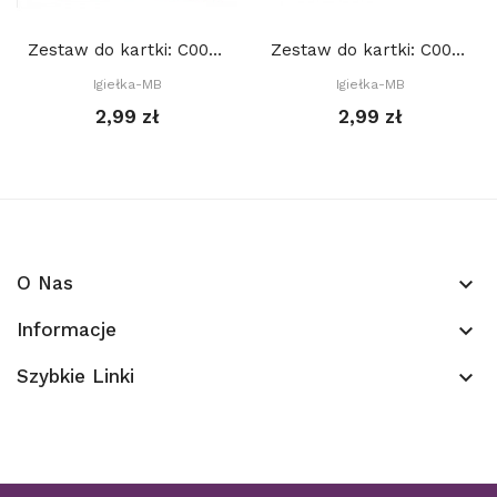
Zestaw do kartki: C003 S10c, Baza 15x15 cm: Czarna
Zestaw do kartki: C002 S10b, Baza 15x15 cm: Żółta
Igiełka-MB
Igiełka-MB
2,99 zł
2,99 zł
O Nas
keyboard_arrow_down
Informacje
keyboard_arrow_down
Szybkie Linki
keyboard_arrow_down