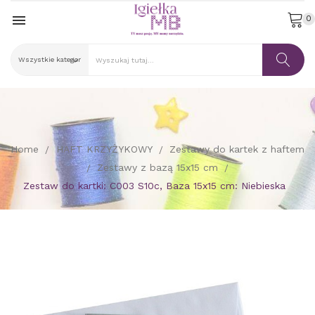

0
Home
HAFT KRZYŻYKOWY
Zestawy do kartek z haftem
Zestawy z bazą 15x15 cm
Zestaw do kartki: C003 S10c, Baza 15x15 cm: Niebieska