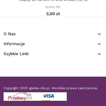
Igiełka-MB
3,00 zł
O Nas
keyboard_arrow_down
Informacje
keyboard_arrow_down
Szybkie Linki
keyboard_arrow_down
Copyright 2025
igielka-mb.pl
. Wszelkie prawa zastrzeżone.