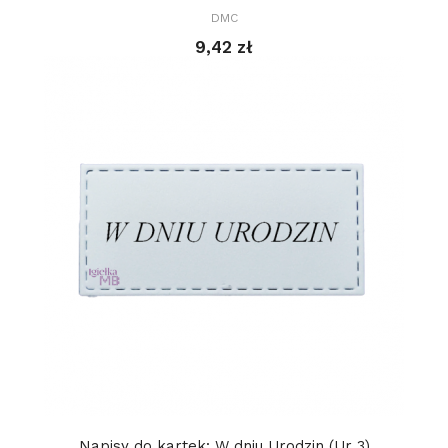
DMC
9,42 zł
Napisy do kartek: W dniu Urodzin (Ur 3)