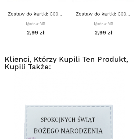
Zestaw do kartki: C004 S10d, Baza 15x15 cm:...
Zestaw do kartki: C003 S10c, Baza 15x15 cm:...
Igiełka-MB
Igiełka-MB
2,99 zł
2,99 zł
Klienci, Którzy Kupili Ten Produkt,
Kupili Także: