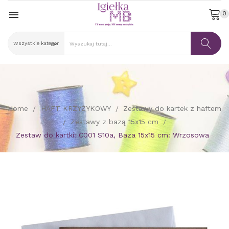

0
Home
HAFT KRZYŻYKOWY
Zestawy do kartek z haftem
Zestawy z bazą 15x15 cm
Zestaw do kartki: C001 S10a, Baza 15x15 cm: Wrzosowa