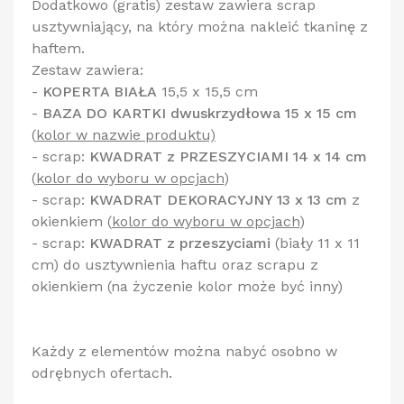
Dodatkowo (gratis) zestaw zawiera scrap
usztywniający, na który można nakleić tkaninę z
haftem.
Zestaw zawiera:
-
KOPERTA BIAŁA
15,5 x 15,5 cm
-
BAZA DO KARTKI dwuskrzydłowa 15 x 15 cm
(
kolor w nazwie produktu)
- scrap:
KWADRAT z PRZESZYCIAMI 14 x 14 cm
(
kolor do wyboru w opcjach
)
- scrap:
KWADRAT DEKORACYJNY 13 x 13 cm
z
okienkiem
(
kolor do wyboru w opcjach
)
- scrap:
KWADRAT z przeszyciami
(biały 11 x 11
cm) do usztywnienia haftu oraz scrapu z
okienkiem (na życzenie kolor może być inny)
Każdy z elementów można nabyć osobno w
odrębnych ofertach.